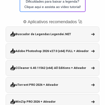
Dificuldades para baixar a legenda?
Clique aqui e assista ao vídeo tutorial!
⚙️ Aplicativos recomendados 🚀
📥
➜
Buscador de Legendas Legendei.NET
📥
➜
Adobe Photoshop 2026 v27.0 (x64) FULL + Ativador
📥
➜
CCleaner 6.40.11562 (x64) All Editions + Ativador
📥
➜
uTorrent PRO 2026 + Ativador
📥
➜
WinZip PRO 2026 + Ativador