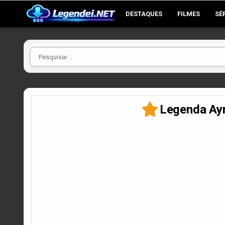
Skip
DESTAQUES
FILMES
SÉ
to
content
Pesquisar
por
Legenda Ayr