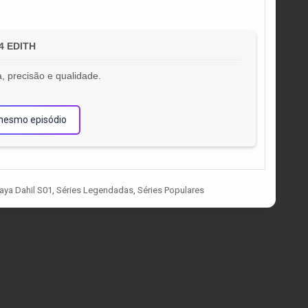
64 EDITH
, precisão e qualidade.
!
mesmo episódio
aya Dahil S01
,
Séries Legendadas
,
Séries Populares