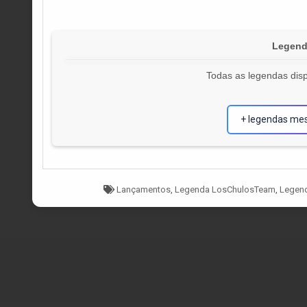
Legenda
Todas as legendas disp
+ legendas me
Tagged
Lançamentos
,
Legenda LosChulosTeam
,
Legen