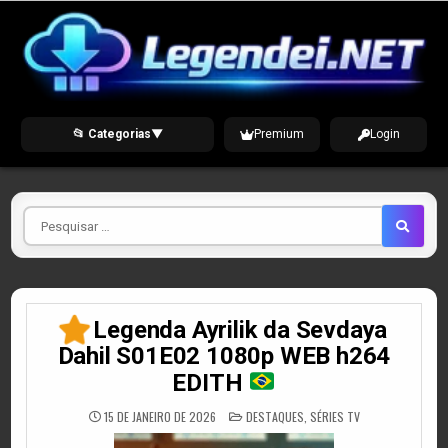
Skip
to
content
📂 Categorias
▼
Premium
Login
Pesquisar
por
Legenda Ayrilik da Sevdaya
Dahil S01E02 1080p WEB h264
EDITH
POSTED
15 DE JANEIRO DE 2026
DESTAQUES
,
SÉRIES TV
IN