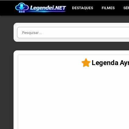
Skip
DESTAQUES
FILMES
SÉ
to
content
Pesquisar
por
Legenda Ayr