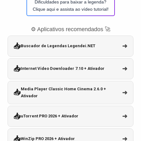
Dificuldades para baixar a legenda?
Clique aqui e assista ao vídeo tutorial!
⚙️ Aplicativos recomendados 🚀
📥
➜
Buscador de Legendas Legendei.NET
📥
➜
Internet Video Downloader 7.10 + Ativador
Media Player Classic Home Cinema 2.6.0 +
📥
➜
Ativador
📥
➜
uTorrent PRO 2026 + Ativador
📥
➜
WinZip PRO 2026 + Ativador