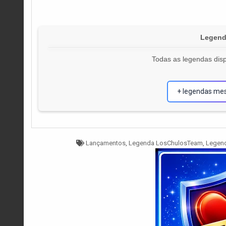
Legenda
Todas as legendas disp
+ legendas me
Tagged
Lançamentos
,
Legenda LosChulosTeam
,
Legen