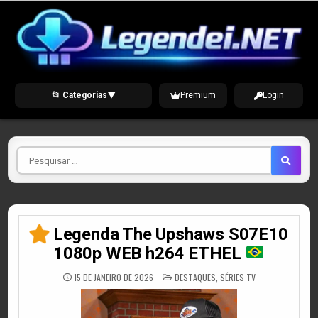
Skip
to
content
📂 Categorias
▼
Premium
Login
Pesquisar
por
Legenda The Upshaws S07E10
1080p WEB h264 ETHEL
POSTED
15 DE JANEIRO DE 2026
DESTAQUES
,
SÉRIES TV
IN