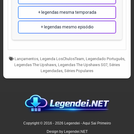
+ legendas mesma temporada
+ legendas mesmo episódio
Tagged
Lançamentos
,
Legenda LosChulosTeam
,
Legendado Português
,
Legendas The Upshaws
,
Legendas The Upshaws S07
,
Séries
Legendadas
,
Séries Populares
Copyright © 2016 - 2026 Legendei - Aqui Sai Primeiro
Design by Legendei.NET