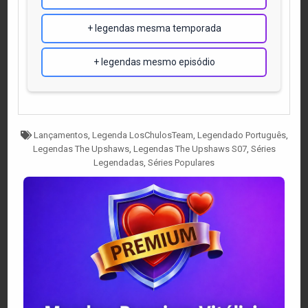
+ legendas mesma temporada
+ legendas mesmo episódio
Tagged
Lançamentos
,
Legenda LosChulosTeam
,
Legendado Português
,
Legendas The Upshaws
,
Legendas The Upshaws S07
,
Séries
Legendadas
,
Séries Populares