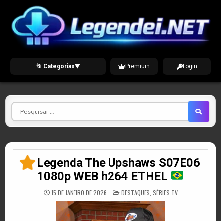
Skip
to
content
📂 Categorias
▼
Premium
Login
Pesquisar
por
Legenda The Upshaws S07E06
1080p WEB h264 ETHEL
POSTED
15 DE JANEIRO DE 2026
DESTAQUES
,
SÉRIES TV
IN