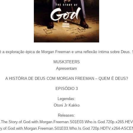
 é a exploração épica de Morgan Freeman e uma reflexão íntima sobre Deus. 
MUSK3TEERS
Apresentam
A HISTÓRIA DE DEUS COM MORGAN FREEMAN – QUEM É DEUS?
EPISÓDIO 3
Legendas:
Otoni Jr Kakko
Releases:
The.Story.of.God.with.Morgan.Freeman.S01E03.Who.is.God.720p.x265.HE
ry.of.God.with.Morgan.Freeman.S01E03.Who.Is.God.720p.HDTV.x264-AS