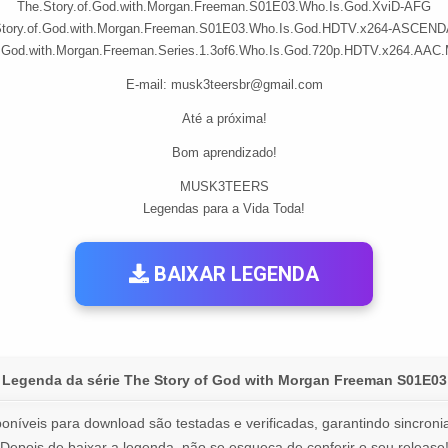
The.Story.of.God.with.Morgan.Freeman.S01E03.Who.Is.God.XviD-AFG
Story.of.God.with.Morgan.Freeman.S01E03.Who.Is.God.HDTV.x264-ASCEN
f.God.with.Morgan.Freeman.Series.1.3of6.Who.Is.God.720p.HDTV.x264.AAC
E-mail:
musk3teersbr@gmail.com
Até a próxima!
Bom aprendizado!
MUSK3TEERS
Legendas para a Vida Toda!
BAIXAR LEGENDA
Legenda da série The Story of God with Morgan Freeman S01E03
oníveis para download são testadas e verificadas, garantindo sincronia
Depois de baixar a legenda, não se esqueça de conferir o seu release