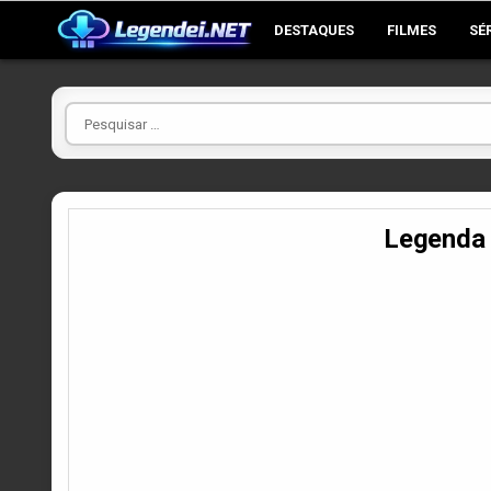
Skip
DESTAQUES
FILMES
SÉ
to
content
Pesquisar
por
Legenda 