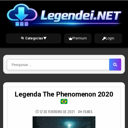
Skip
to
content
📂 Categorias
▼
Premium
Login
Pesquisar
por
Legenda The Phenomenon 2020
POSTED
12 DE FEVEREIRO DE 2021
FILMES
IN