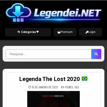
Skip
to
content
📂 Categorias
▼
Premium
Login
Pesquisar
por
Legenda The Lost 2020
POSTED
15 DE JANEIRO DE 2021
FILMES
,
OLD
IN