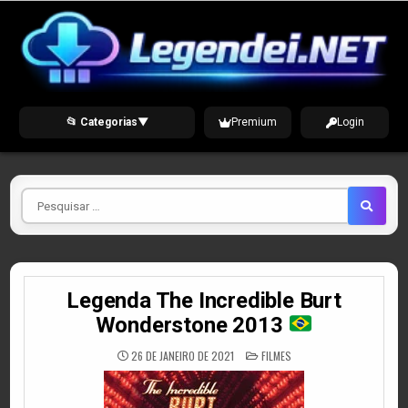
Skip
to
content
📂 Categorias
▼
Premium
Login
Pesquisar
por
Legenda The Incredible Burt
Wonderstone 2013
POSTED
26 DE JANEIRO DE 2021
FILMES
IN