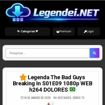
Skip
to
content
📂 Categorias
▼
Premium
Login
Pesquisar
por
Legenda The Bad Guys
Breaking In S01E09 1080p WEB
h264 DOLORES
POSTED
14 DE JANEIRO DE 2026
DESTAQUES
,
SÉRIES TV
IN