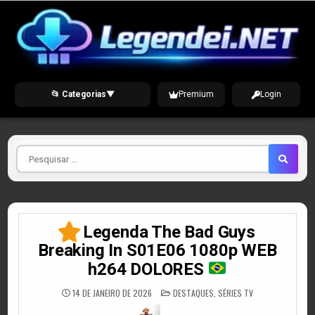
Skip
to
content
📂 Categorias
▼
Premium
Login
Pesquisar
por
Legenda The Bad Guys
Breaking In S01E06 1080p WEB
h264 DOLORES
POSTED
14 DE JANEIRO DE 2026
DESTAQUES
,
SÉRIES TV
IN