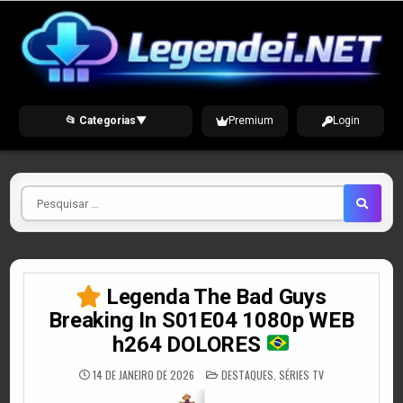
Skip
to
content
📂 Categorias
▼
Premium
Login
Pesquisar
por
Legenda The Bad Guys
Breaking In S01E04 1080p WEB
h264 DOLORES
POSTED
14 DE JANEIRO DE 2026
DESTAQUES
,
SÉRIES TV
IN