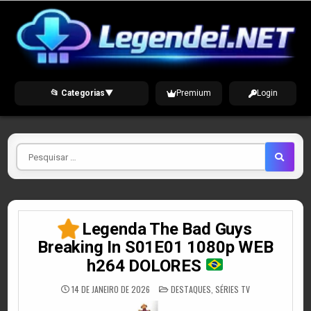
Skip
to
content
📂 Categorias
▼
Premium
Login
Pesquisar
por
Legenda The Bad Guys
Breaking In S01E01 1080p WEB
h264 DOLORES
POSTED
14 DE JANEIRO DE 2026
DESTAQUES
,
SÉRIES TV
IN