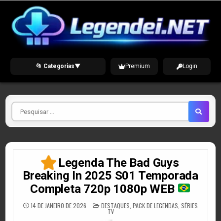
Skip
to
content
📂 Categorias
▼
Premium
Login
Pesquisar
por
Legenda The Bad Guys
Breaking In 2025 S01 Temporada
Completa 720p 1080p WEB
POSTED
14 DE JANEIRO DE 2026
DESTAQUES
,
PACK DE LEGENDAS
,
SÉRIES
IN
TV