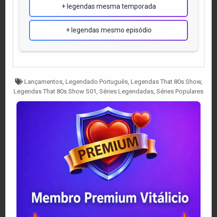
+ legendas mesma temporada
+ legendas mesmo episódio
Tagged
Lançamentos
,
Legendado Português
,
Legendas That 80s Show
,
Legendas That 80s Show S01
,
Séries Legendadas
,
Séries Populares