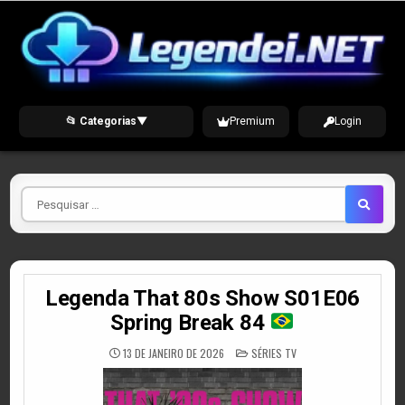
Skip
to
content
📂 Categorias
▼
Premium
Login
Pesquisar
por
Legenda That 80s Show S01E06
Spring Break 84
POSTED
13 DE JANEIRO DE 2026
SÉRIES TV
IN