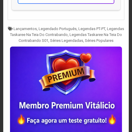
Tagged
Lançamentos
,
Legendado Português
,
Legendas PT-PT
,
Legendas
Taskaree Na Teia Do Contrabando
,
Legendas Taskaree Na Teia Do
Contrabando S01
,
Séries Legendadas
,
Séries Populares