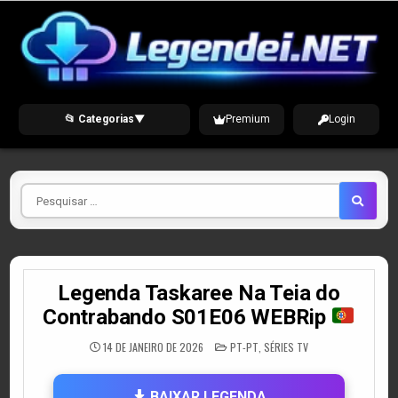
Skip
to
content
📂 Categorias
▼
Premium
Login
Pesquisar
por
Legenda Taskaree Na Teia do
Contrabando S01E06 WEBRip
POSTED
14 DE JANEIRO DE 2026
PT-PT
,
SÉRIES TV
IN
BAIXAR LEGENDA