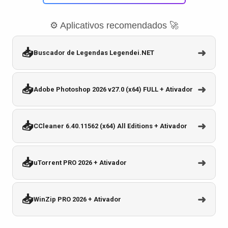
⚙️ Aplicativos recomendados 🚀
📥
➜
Buscador de Legendas Legendei.NET
📥
➜
Adobe Photoshop 2026 v27.0 (x64) FULL + Ativador
📥
➜
CCleaner 6.40.11562 (x64) All Editions + Ativador
📥
➜
uTorrent PRO 2026 + Ativador
📥
➜
WinZip PRO 2026 + Ativador