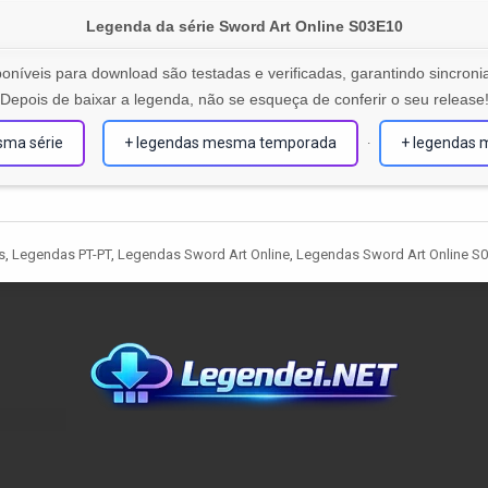
Legenda da série Sword Art Online S03E10
oníveis para download são testadas e verificadas, garantindo sincronia
Depois de baixar a legenda, não se esqueça de conferir o seu release
sma série
+ legendas mesma temporada
+ legendas 
·
s
,
Legendas PT-PT
,
Legendas Sword Art Online
,
Legendas Sword Art Online S
Copyright © 2016 - 2026 Legendei - Aqui Sai Primeiro
Design by Legendei.NET