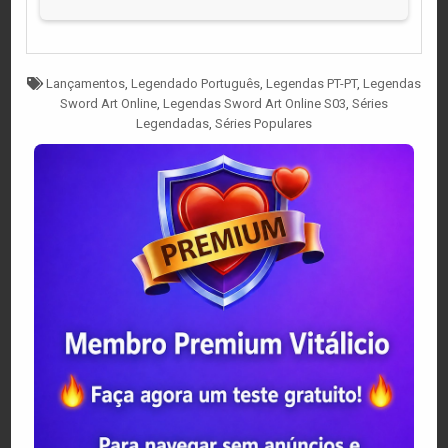
Tagged
Lançamentos
,
Legendado Português
,
Legendas PT-PT
,
Legendas
Sword Art Online
,
Legendas Sword Art Online S03
,
Séries
Legendadas
,
Séries Populares