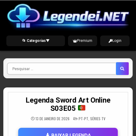
Skip
to
content
📂 Categorias
▼
Premium
Login
Pesquisar
por
Legenda Sword Art Online
S03E05
POSTED
13 DE JANEIRO DE 2026
PT-PT
,
SÉRIES TV
IN
BAIXAR LEGENDA