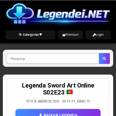
Skip
to
content
📂 Categorias
▼
Premium
Login
Pesquisar
por
Legenda Sword Art Online
S02E23
POSTED
13 DE JANEIRO DE 2026
PT-PT
,
SÉRIES TV
IN
BAIXAR LEGENDA