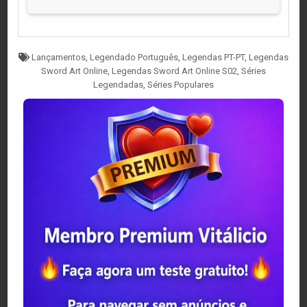
Tagged
Lançamentos
,
Legendado Português
,
Legendas PT-PT
,
Legendas
Sword Art Online
,
Legendas Sword Art Online S02
,
Séries
Legendadas
,
Séries Populares