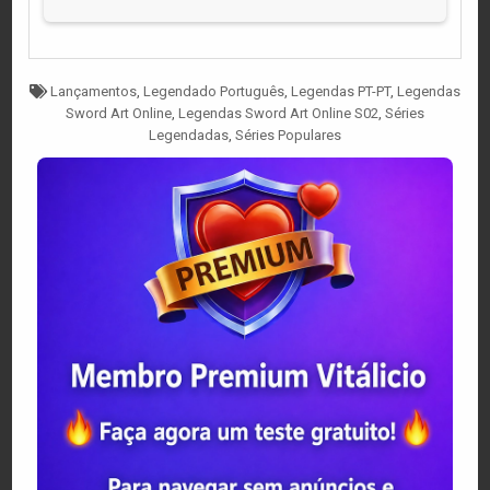
Tagged
Lançamentos
,
Legendado Português
,
Legendas PT-PT
,
Legendas
Sword Art Online
,
Legendas Sword Art Online S02
,
Séries
Legendadas
,
Séries Populares