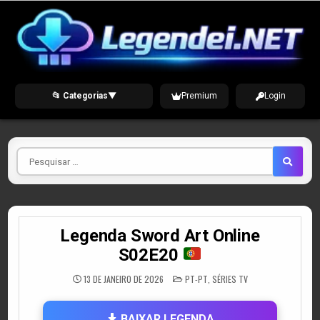
Skip
to
content
📂 Categorias
▼
Premium
Login
Pesquisar
por
Legenda Sword Art Online
S02E20
POSTED
13 DE JANEIRO DE 2026
PT-PT
,
SÉRIES TV
IN
BAIXAR LEGENDA