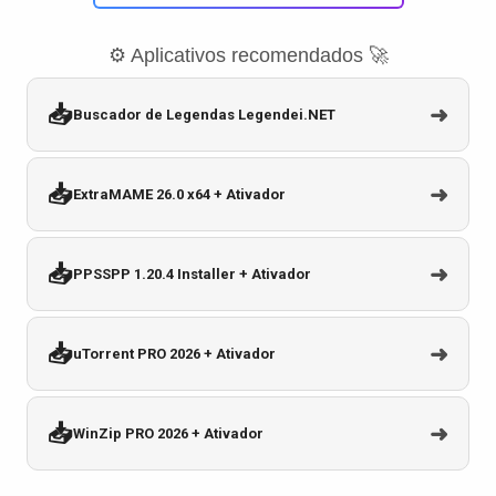
⚙️ Aplicativos recomendados 🚀
📥
➜
Buscador de Legendas Legendei.NET
📥
➜
ExtraMAME 26.0 x64 + Ativador
📥
➜
PPSSPP 1.20.4 Installer + Ativador
📥
➜
uTorrent PRO 2026 + Ativador
📥
➜
WinZip PRO 2026 + Ativador