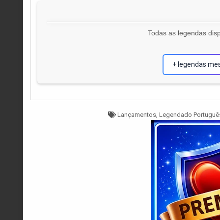
Todas as legendas disp
+ legendas me
Tagged
Lançamentos
,
Legendado Portuguê