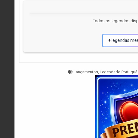
Todas as legendas disp
+ legendas me
Tagged
Lançamentos
,
Legendado Portuguê