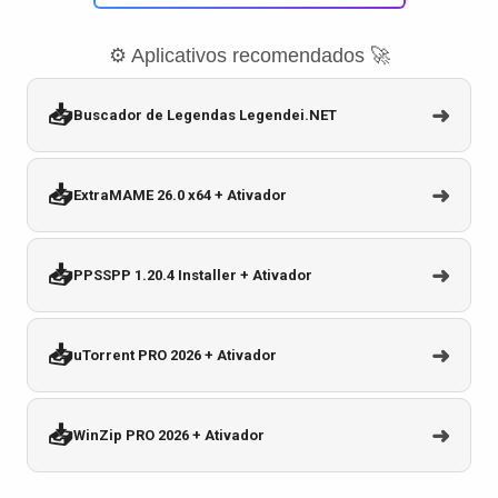
⚙️ Aplicativos recomendados 🚀
📥
➜
Buscador de Legendas Legendei.NET
📥
➜
ExtraMAME 26.0 x64 + Ativador
📥
➜
PPSSPP 1.20.4 Installer + Ativador
📥
➜
uTorrent PRO 2026 + Ativador
📥
➜
WinZip PRO 2026 + Ativador