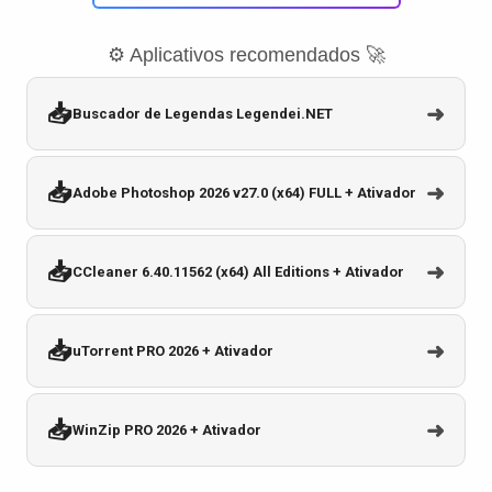
⚙️ Aplicativos recomendados 🚀
📥
➜
Buscador de Legendas Legendei.NET
📥
➜
Adobe Photoshop 2026 v27.0 (x64) FULL + Ativador
📥
➜
CCleaner 6.40.11562 (x64) All Editions + Ativador
📥
➜
uTorrent PRO 2026 + Ativador
📥
➜
WinZip PRO 2026 + Ativador