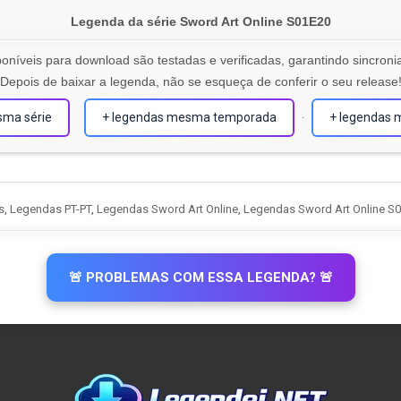
Legenda da série Sword Art Online S01E20
oníveis para download são testadas e verificadas, garantindo sincronia
Depois de baixar a legenda, não se esqueça de conferir o seu release
sma série
+ legendas mesma temporada
+ legendas 
·
s
,
Legendas PT-PT
,
Legendas Sword Art Online
,
Legendas Sword Art Online S
🚨 PROBLEMAS COM ESSA LEGENDA? 🚨