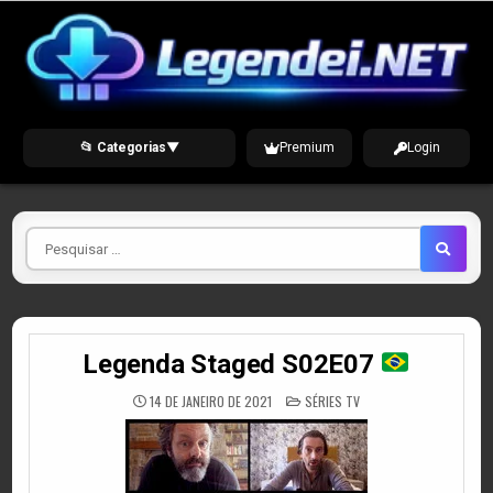
Skip
to
content
📂 Categorias
▼
Premium
Login
Pesquisar
por
Legenda Staged S02E07
POSTED
14 DE JANEIRO DE 2021
SÉRIES TV
IN