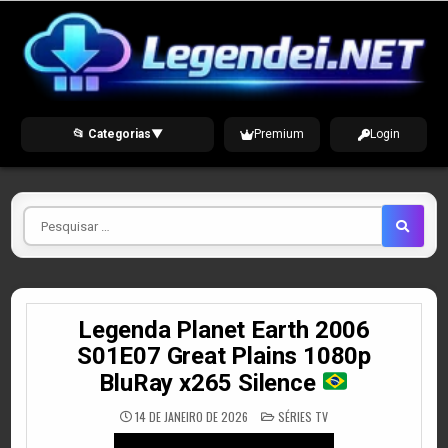
Skip
to
content
📂 Categorias
▼
Premium
Login
Pesquisar
por
Legenda Planet Earth 2006
S01E07 Great Plains 1080p
BluRay x265 Silence
POSTED
14 DE JANEIRO DE 2026
SÉRIES TV
IN