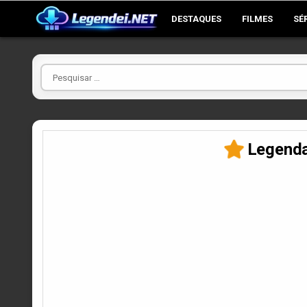
Skip
DESTAQUES
FILMES
SÉ
to
content
Pesquisar
por
Legenda