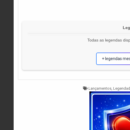
Leg
Todas as legendas disp
+ legendas me
Tagged
Lançamentos
,
Legendad