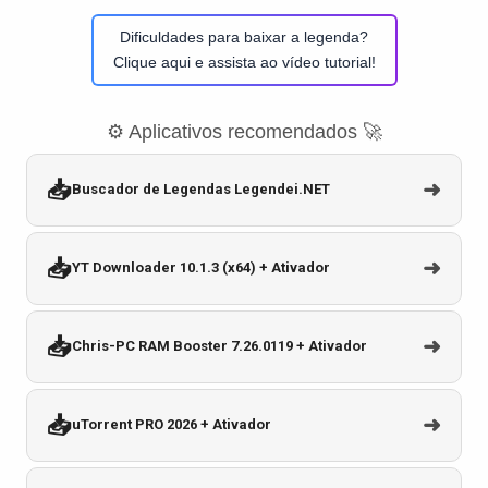
Dificuldades para baixar a legenda?
Clique aqui e assista ao vídeo tutorial!
⚙️ Aplicativos recomendados 🚀
📥
➜
Buscador de Legendas Legendei.NET
📥
➜
YT Downloader 10.1.3 (x64) + Ativador
📥
➜
Chris-PC RAM Booster 7.26.0119 + Ativador
📥
➜
uTorrent PRO 2026 + Ativador