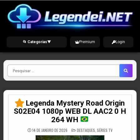
Skip
to
content
📂 Categorias
▼
Premium
Login
Pesquisar
por
Legenda Mystery Road Origin
S02E04 1080p WEB DL AAC2 0 H
264 WH
POSTED
14 DE JANEIRO DE 2026
DESTAQUES
,
SÉRIES TV
IN