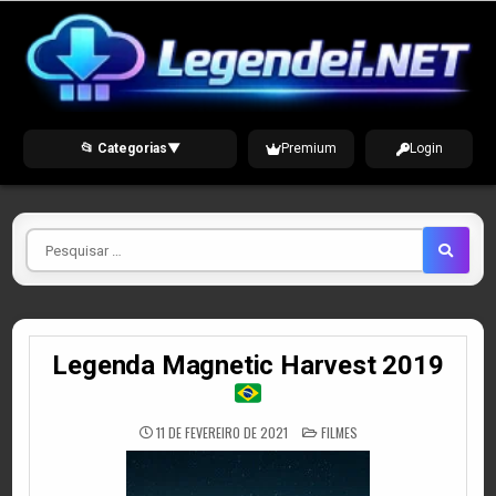
Skip
to
content
📂 Categorias
▼
Premium
Login
Pesquisar
por
Legenda Magnetic Harvest 2019
POSTED
11 DE FEVEREIRO DE 2021
FILMES
IN