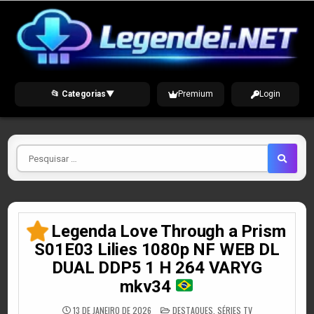
Skip
to
content
📂 Categorias
▼
Premium
Login
Pesquisar
por
Legenda Love Through a Prism
S01E03 Lilies 1080p NF WEB DL
DUAL DDP5 1 H 264 VARYG
mkv34
POSTED
13 DE JANEIRO DE 2026
DESTAQUES
,
SÉRIES TV