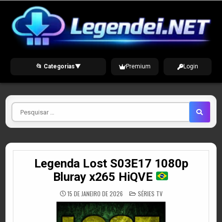
Skip
to
content
📂 Categorias
▼
Premium
Login
Pesquisar
por
Legenda Lost S03E17 1080p
Bluray x265 HiQVE
POSTED
15 DE JANEIRO DE 2026
SÉRIES TV
IN