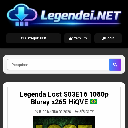
Skip
to
content
📂 Categorias
▼
Premium
Login
Pesquisar
por
Legenda Lost S03E16 1080p
Bluray x265 HiQVE
POSTED
15 DE JANEIRO DE 2026
SÉRIES TV
IN