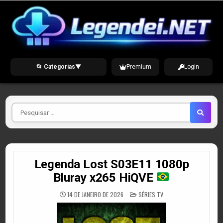
Skip
to
content
📂 Categorias
▼
Premium
Login
Pesquisar
por
Legenda Lost S03E11 1080p
Bluray x265 HiQVE
POSTED
14 DE JANEIRO DE 2026
SÉRIES TV
IN