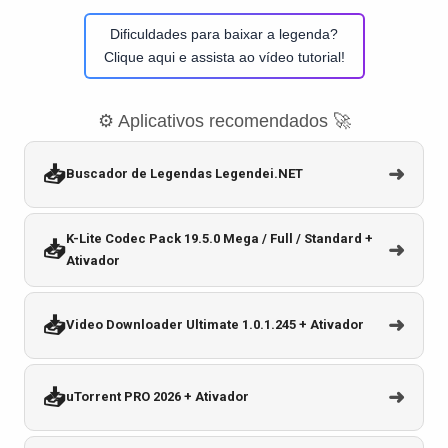
Dificuldades para baixar a legenda?
Clique aqui e assista ao vídeo tutorial!
⚙️ Aplicativos recomendados 🚀
📥
➜
Buscador de Legendas Legendei.NET
K-Lite Codec Pack 19.5.0 Mega / Full / Standard +
📥
➜
Ativador
📥
➜
Video Downloader Ultimate 1.0.1.245 + Ativador
📥
➜
uTorrent PRO 2026 + Ativador