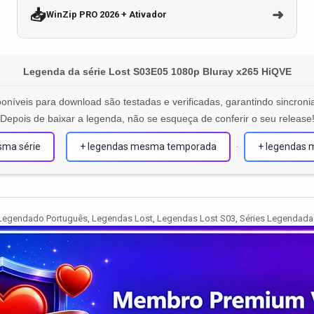
📥
➜
WinZip PRO 2026 + Ativador
Legenda da série Lost S03E05 1080p Bluray x265 HiQVE
oníveis para download são testadas e verificadas, garantindo sincronia
Depois de baixar a legenda, não se esqueça de conferir o seu release
sma série
+ legendas mesma temporada
+ legendas 
·
Legendado Português
,
Legendas Lost
,
Legendas Lost S03
,
Séries Legendada