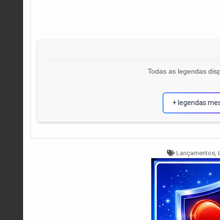
Todas as legendas disp
+ legendas me
Tagged
Lançamentos
,