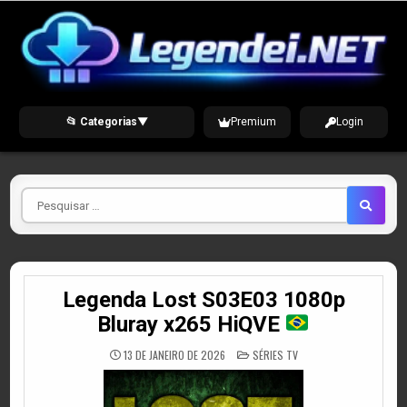
Skip
to
content
📂 Categorias
▼
Premium
Login
Pesquisar
por
Legenda Lost S03E03 1080p
Bluray x265 HiQVE
POSTED
13 DE JANEIRO DE 2026
SÉRIES TV
IN