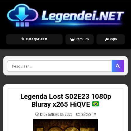
Skip
to
content
📂 Categorias
▼
Premium
Login
Pesquisar
por
Legenda Lost S02E23 1080p
Bluray x265 HiQVE
POSTED
13 DE JANEIRO DE 2026
SÉRIES TV
IN