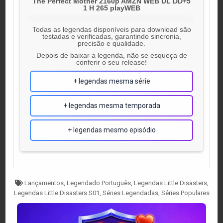
The Perfect Mother 2160p AMZN WEB DL DD+5
1 H 265 playWEB
Todas as legendas disponíveis para download são
testadas e verificadas, garantindo sincronia,
precisão e qualidade.
Depois de baixar a legenda, não se esqueça de
conferir o seu release!
+ legendas mesma série
+ legendas mesma temporada
+ legendas mesmo episódio
Tagged
Lançamentos
,
Legendado Português
,
Legendas Little Disasters
,
Legendas Little Disasters S01
,
Séries Legendadas
,
Séries Populares