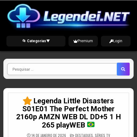
Skip
to
content
📂 Categorias
▼
Premium
Login
Pesquisar
por
Legenda Little Disasters
S01E01 The Perfect Mother
2160p AMZN WEB DL DD+5 1 H
265 playWEB
POSTED
14 DE JANEIRO DE 2026
DESTAQUES
,
SÉRIES TV