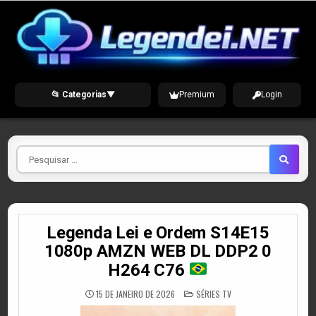
Skip
to
content
📂 Categorias
▼
Premium
Login
Pesquisar
por
Legenda Lei e Ordem S14E15
1080p AMZN WEB DL DDP2 0
H264 C76
POSTED
15 DE JANEIRO DE 2026
SÉRIES TV
IN