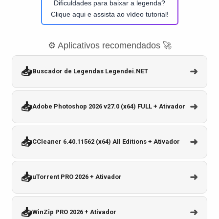
Dificuldades para baixar a legenda?
Clique aqui e assista ao vídeo tutorial!
⚙️ Aplicativos recomendados 🚀
📥
➜
Buscador de Legendas Legendei.NET
📥
➜
Adobe Photoshop 2026 v27.0 (x64) FULL + Ativador
📥
➜
CCleaner 6.40.11562 (x64) All Editions + Ativador
📥
➜
uTorrent PRO 2026 + Ativador
📥
➜
WinZip PRO 2026 + Ativador