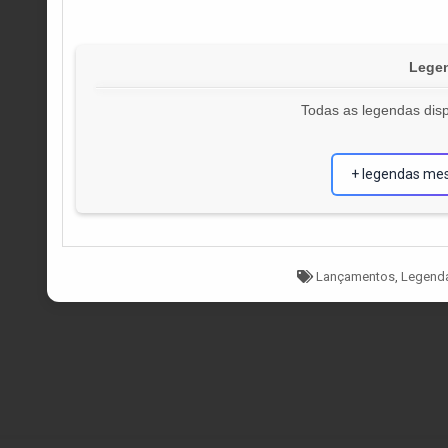
Legen
Todas as legendas disp
+ legendas me
Tagged
Lançamentos
,
Legend