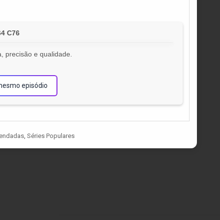
64 C76
, precisão e qualidade.
!
mesmo episódio
gendadas
,
Séries Populares