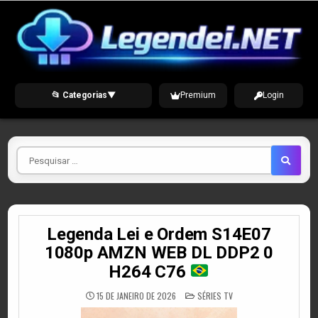
Skip
to
content
📂 Categorias
▼
Premium
Login
Pesquisar
por
Legenda Lei e Ordem S14E07
1080p AMZN WEB DL DDP2 0
H264 C76
POSTED
15 DE JANEIRO DE 2026
SÉRIES TV
IN