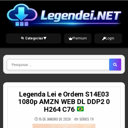
Skip
to
content
📂 Categorias
▼
Premium
Login
Pesquisar
por
Legenda Lei e Ordem S14E03
1080p AMZN WEB DL DDP2 0
H264 C76
POSTED
15 DE JANEIRO DE 2026
SÉRIES TV
IN