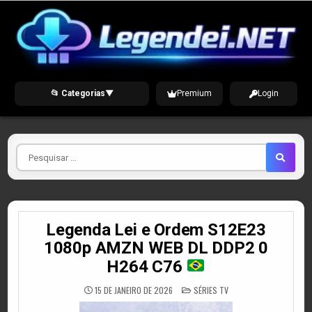
Skip
to
content
📂 Categorias
▼
Premium
Login
Pesquisar
por
Legenda Lei e Ordem S12E23
1080p AMZN WEB DL DDP2 0
H264 C76
POSTED
15 DE JANEIRO DE 2026
SÉRIES TV
IN