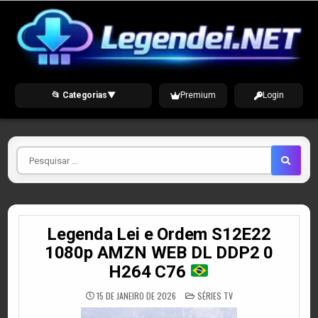
Skip
to
content
📂 Categorias
▼
Premium
Login
Pesquisar
por
Legenda Lei e Ordem S12E22
1080p AMZN WEB DL DDP2 0
H264 C76
POSTED
15 DE JANEIRO DE 2026
SÉRIES TV
IN