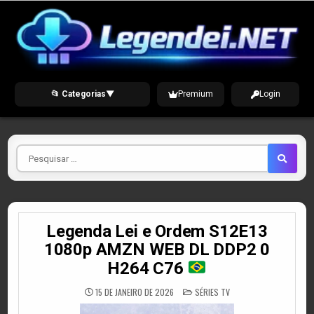
Skip
to
content
📂 Categorias
▼
Premium
Login
Pesquisar
por
Legenda Lei e Ordem S12E13
1080p AMZN WEB DL DDP2 0
H264 C76
POSTED
15 DE JANEIRO DE 2026
SÉRIES TV
IN