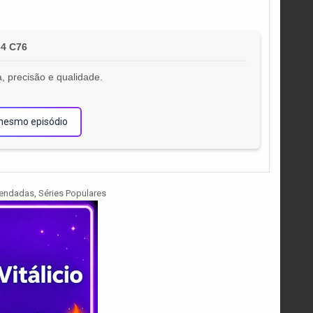
64 C76
, precisão e qualidade.
!
mesmo episódio
gendadas
,
Séries Populares