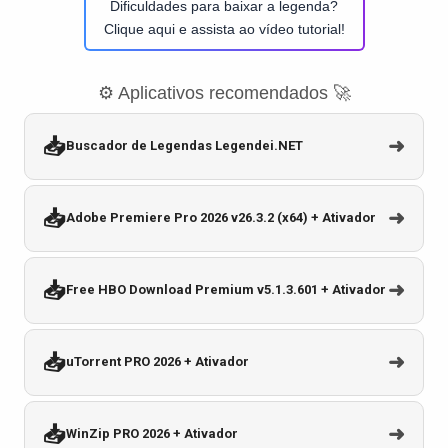
Dificuldades para baixar a legenda?
Clique aqui e assista ao vídeo tutorial!
⚙️ Aplicativos recomendados 🚀
📥
➜
Buscador de Legendas Legendei.NET
📥
➜
Adobe Premiere Pro 2026 v26.3.2 (x64) + Ativador
📥
➜
Free HBO Download Premium v5.1.3.601 + Ativador
📥
➜
uTorrent PRO 2026 + Ativador
📥
➜
WinZip PRO 2026 + Ativador