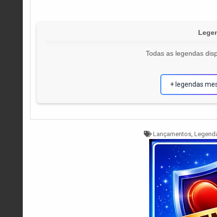
Legen
Todas as legendas disp
+ legendas me
Tagged
Lançamentos
,
Legend