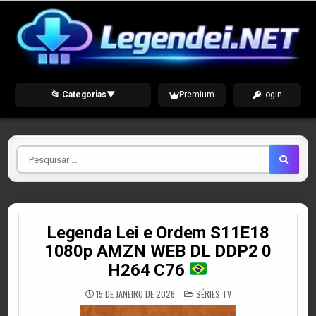
Skip
to
content
📂 Categorias
▼
Premium
Login
Pesquisar
por
Legenda Lei e Ordem S11E18
1080p AMZN WEB DL DDP2 0
H264 C76
POSTED
15 DE JANEIRO DE 2026
SÉRIES TV
IN