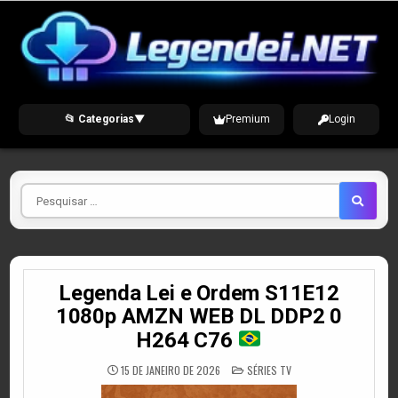
Skip
to
content
📂 Categorias
▼
Premium
Login
Pesquisar
por
Legenda Lei e Ordem S11E12
1080p AMZN WEB DL DDP2 0
H264 C76
POSTED
15 DE JANEIRO DE 2026
SÉRIES TV
IN