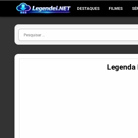
Skip
DESTAQUES
FILMES
SÉ
to
content
Pesquisar
por
Legenda