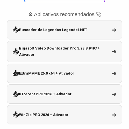
⚙️ Aplicativos recomendados 🚀
📥
➜
Buscador de Legendas Legendei.NET
Bigasoft Video Downloader Pro 3.28.8.9497 +
📥
➜
Ativador
📥
➜
ExtraMAME 26.0 x64 + Ativador
📥
➜
uTorrent PRO 2026 + Ativador
📥
➜
WinZip PRO 2026 + Ativador