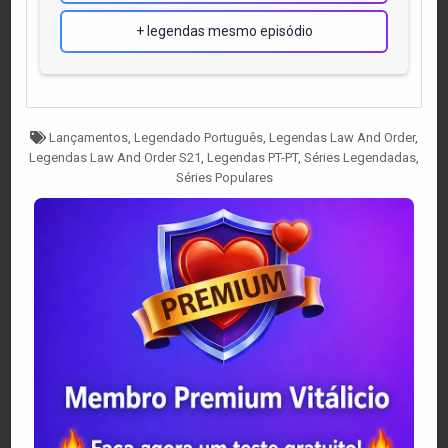
+ legendas mesmo episódio
Tagged
Lançamentos
,
Legendado Português
,
Legendas Law And Order
,
Legendas Law And Order S21
,
Legendas PT-PT
,
Séries Legendadas
,
Séries Populares