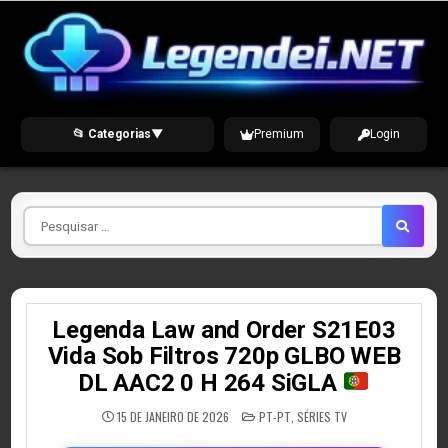
Skip
to
content
📂 Categorias
▼
Premium
Login
Pesquisar
por
Legenda Law and Order S21E03
Vida Sob Filtros 720p GLBO WEB
DL AAC2 0 H 264 SiGLA
POSTED
15 DE JANEIRO DE 2026
PT-PT
,
SÉRIES TV
IN