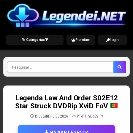
Skip
to
content
📂 Categorias
▼
Premium
Login
Pesquisar
por
Legenda Law And Order S02E12
Star Struck DVDRip XviD FoV
POSTED
15 DE JANEIRO DE 2026
PT-PT
,
SÉRIES TV
IN
BAIXAR LEGENDA