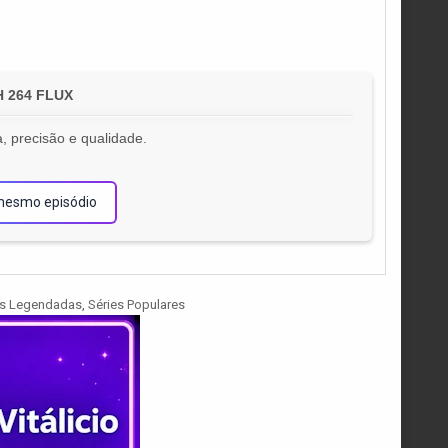
H 264 FLUX
, precisão e qualidade.
!
mesmo episódio
es Legendadas
,
Séries Populares