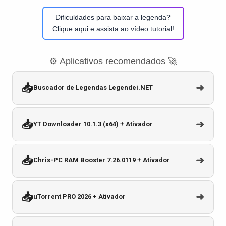
Dificuldades para baixar a legenda?
Clique aqui e assista ao vídeo tutorial!
⚙️ Aplicativos recomendados 🚀
📥
➜
Buscador de Legendas Legendei.NET
📥
➜
YT Downloader 10.1.3 (x64) + Ativador
📥
➜
Chris-PC RAM Booster 7.26.0119 + Ativador
📥
➜
uTorrent PRO 2026 + Ativador