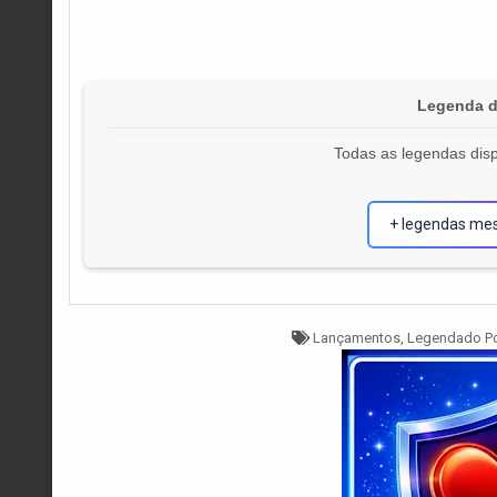
Legenda d
Todas as legendas disp
+ legendas me
Tagged
Lançamentos
,
Legendado P