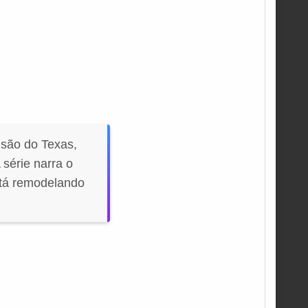
são do Texas,
série narra o
stá remodelando