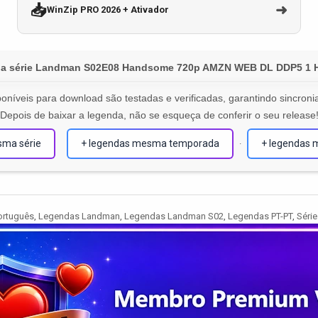
📥
➜
WinZip PRO 2026 + Ativador
a série Landman S02E08 Handsome 720p AMZN WEB DL DDP5 1 
oníveis para download são testadas e verificadas, garantindo sincronia
Depois de baixar a legenda, não se esqueça de conferir o seu release
sma série
+ legendas mesma temporada
+ legendas 
·
ortuguês
,
Legendas Landman
,
Legendas Landman S02
,
Legendas PT-PT
,
Séri